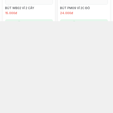
BÚT WB02 VĨ 2 CÂY
BÚT PM09 VĨ 2C ĐỎ
15.000đ
24.000đ
Chọn mua
Chọn mua
BÚT LÔNG KIM TP-FL08/DO VĨ
BÚT PM09 VĨ 2 CÂY
3C TÍM
26.000đ
24.000đ
Chọn mua
Chọn mua