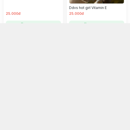
Ddvs hot girl Vitamin E
25.000đ
25.000đ
Chọn mua
Chọn mua
Sữa tắm c-white hồng 1000ml
Dây sữa tắm Enchanteur xanh lá
18.000đ
75.000đ