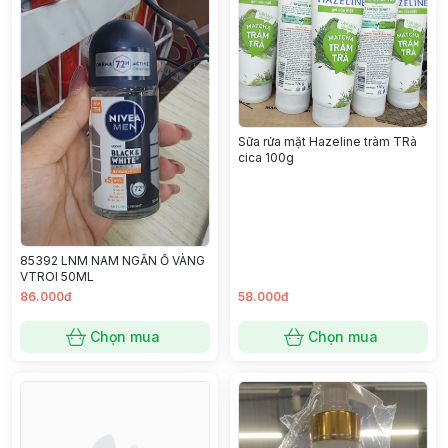
Sữa rửa mặt Hazeline tràm TRà
cica 100g
85392 LNM NAM NGĂN Ố VÀNG
VTROI 50ML
86.000đ
58.000đ
Chọn mua
Chọn mua