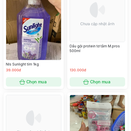
Dầu gội protein tơ tằm M.pros
500ml
Nls Sunlight tím 1kg
39.000đ
130.000đ
Chọn mua
Chọn mua