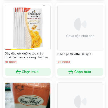
Dây dầu gội dưỡng tóc siêu
Dao cạo Gillette Daisy 2
mượt Enchanteur vang charming
dây 12 gói
18.000đ
23.000đ
Chọn mua
Chọn mua