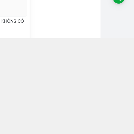
I KHÔNG CÔ
n mua
chỉ
 Nguyễn Sơn, Phường Phú Thọ Hòa, Hồ Chí Minh -
ận Tân Phú