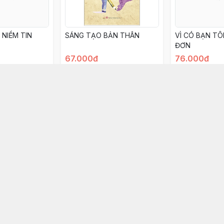
 NIỀM TIN
SÁNG TẠO BẢN THÂN
VÌ CÓ BẠN TÔ
ĐƠN
67.000đ
76.000đ
ọn mua
Chọn mua
Chọ
Kết nối với chúng tôi
Địa 
028 6267 6309
336
www.facebook.com/nhanvannmk
Qu
nhanvannmk@gmail.com