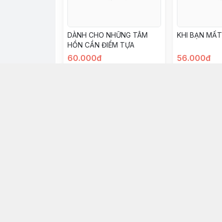
DÀNH CHO NHỮNG TÂM
KHI BẠN MẤT
HỒN CẦN ĐIỂM TỰA
60.000đ
56.000đ
Chọn mua
Ch
Nhà Sách Nhân Văn
© 2026
Nhà Sách Nhân Văn