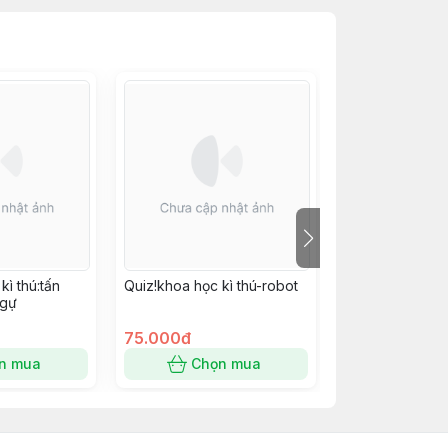
kì thú:tấn
Quiz!khoa học kì thú-robot
Quiz!khoa học k
ngự
"hach" não
75.000đ
75.000đ
n mua
Chọn mua
Chọn