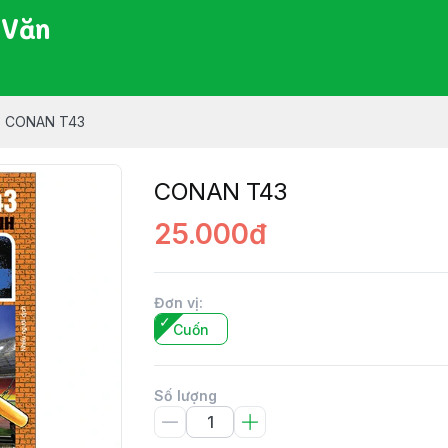
 Văn
CONAN T43
CONAN T43
25.000đ
Đơn vị
:
Cuốn
Số lượng