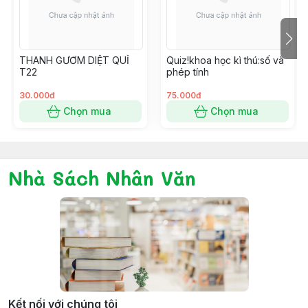
thật bất ngờ, họ đã đáp ứng nguyện vọng đó của tôi!!
Đúng là Shogakukan có khác!!! Biết thế tôi trả lời: “Có
thể làm truyện giống như sách tranh hình nổi 3D được
THANH GƯƠM DIỆT QUỈ
Quiz!khoa học kì thú:số và
không~?” luôn rồi! (Cười)
T22
phép tính
30.000đ
75.000đ
Chọn mua
Chọn mua
Nhà Sách Nhân Văn
Kết nối với chúng tôi