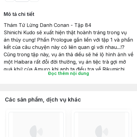
Mô tả chi tiết
Thám Tử Lừng Danh Conan - Tập 84
Shinichi Kudo sẽ xuất hiện thật hoành tráng trong vụ
án thủy cung! Phần Prologue gắn liền với tập 1 và phần
kết của câu chuyện này có liên quan gì với nhau...!?
Cũng trong tập này, vụ án thả diều sẽ hé lộ hình ảnh về
một Haibara rất đỗi đời thường, vụ án tiệc trà gợi mở
quá khứ của Amuro khi anh ta điều tra về Rikumichi
Đọc thêm nội dung
Kusuda!! Bên cạnh đó, vụ án trường tiểu học Haido nơi
Tổ chức Áo Đen chạm trán FBI và mở ra series Màu
Đỏ Thẫm cũng rất đáng xem đó!!
Gosho Aoyama
Các sản phẩm, dịch vụ khác
Xin chào, tôi là Aoyama đây!!
Biên tập viên của tôi hỏi: “Anh có muốn chúng tôi làm
gì nhân dịp kỉ niệm 20 năm không?” nên tôi trả lời rằng:
“Xem nào, thêm trang màu cho bản comics thì sao? Ôi
gì chứ, chắc không được đâu nhỉ~ Ha ha ha…” nhưng