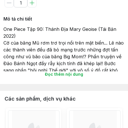
Mô tả chi tiết
One Piece Tập 90: Thánh Địa Mary Geoise (Tái Bản
2022)
Cờ của băng Mũ rơm trơ trọi nổi trên mặt biển... Lẽ nào
các thành viên đều đã bỏ mạng trước những đợt tấn
công như vũ bão của băng Big Mom!? Phần truyện về
Đảo Bánh Ngọt đầy rẫy kịch tính đã khép lại!! Bước
sang phần "hội nghị Thế giới" với vô số ý đồ rất khó
Đọc thêm nội dung
đoán định!!!
Những chuyến phiêu lưu trên đại dương xoay quanh
"ONE PIECE" lại bắt đầu!!
Các sản phẩm, dịch vụ khác