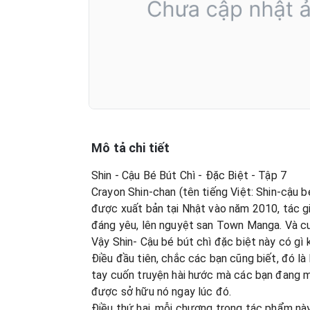
Mô tả chi tiết
Shin - Cậu Bé Bút Chì - Đặc Biệt - Tập 7
Crayon Shin-chan (tên tiếng Việt: Shin-cậu b
được xuất bản tại Nhật vào năm 2010, tác gi
đáng yêu, lên nguyệt san Town Manga. Và c
Vậy Shin- Cậu bé bút chì đặc biệt này có gì
Điều đầu tiên, chắc các bạn cũng biết, đó l
tay cuốn truyện hài hước mà các bạn đang m
được sở hữu nó ngay lúc đó.
Điều thứ hai, mỗi chương trong tác phẩm này