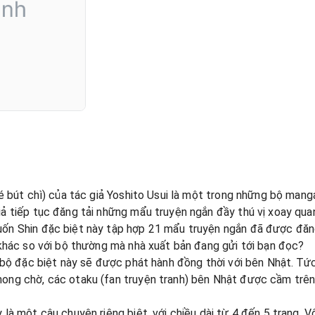
é bút chì) của tác giả Yoshito Usui là một trong những bộ mang
ả tiếp tục đăng tải những mẩu truyện ngắn đầy thú vị xoay quan
uốn Shin đặc biệt này tập hợp 21 mẩu truyện ngắn đã được đăn
 khác so với bộ thường mà nhà xuất bản đang gửi tới bạn đọc?
à bộ đặc biệt này sẽ được phát hành đồng thời với bên Nhật. Tứ
ong chờ, các otaku (fan truyện tranh) bên Nhật được cầm trên 
 là một câu chuyện riêng biệt, với chiều dài từ 4 đến 5 trang. 