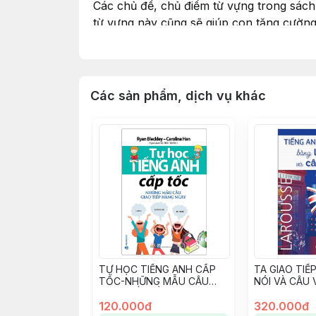
Các chủ đề, chủ điểm từ vựng trong sách 
từ vựng này cũng sẽ giúp con tăng cường
Kèm sau mỗi bài học là những hoạt động 
án chi tiết và trình bày dễ hiểu dễ dàng 
Các sản phẩm, dịch vụ khác
TỰ HỌC TIẾNG ANH CẤP
TA GIAO TIẾ
TỐC-NHỮNG MẪU CÂU
NÓI VÀ CÂU 
GIAO TIẾP HẰNG NGÀY
120.000đ
320.000đ