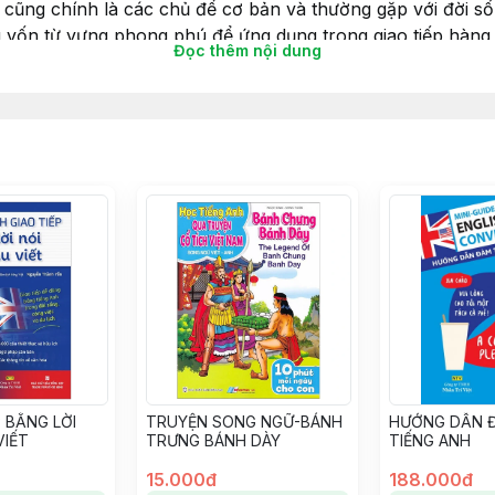
cũng chính là các chủ để cơ bản và thường gặp với đời số
 vốn từ vựng phong phú để ứng dụng trong giao tiếp hàng
Đọc thêm nội dung
thực hành thú vị, các con vừa được ôn lại từ vựng hiệu qu
cho con đối chiếu, đánh giá, tự chấm điểm bản thân, rèn lu
P BẰNG LỜI
TRUYỆN SONG NGỮ-BÁNH
HƯỚNG DẪN 
VIẾT
TRƯNG BÁNH DÀY
TIẾNG ANH
15.000đ
188.000đ