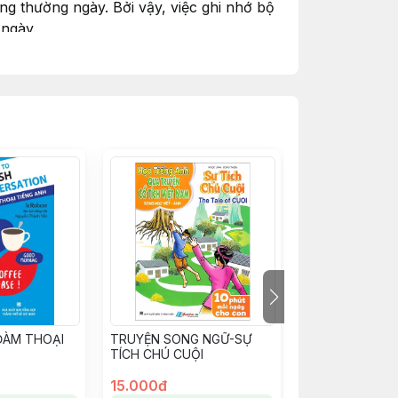
ng thường ngày. Bởi vậy, việc ghi nhớ bộ
 ngày.
ả, vừa được thoải mái thư giãn. Phần đáp
yện kĩ năng tự học ngay từ bé.
ĐÀM THOẠI
TRUYỆN SONG NGỮ-SỰ
TRUYỆN SONG
TÍCH CHÚ CUỘI
TÍCH THẠCH S
15.000đ
15.000đ