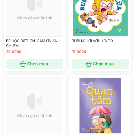
BÉ HỌC BIẾT ƠN-CẢM ƠN ANH
BUBU:CHƠI VỚI LỬA T9
CHỊ EM!
35.000đ
15.000đ
Chọn mua
Chọn mua