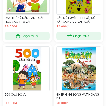
DẠY TRẺ KỸ NĂNG AN TOÀN-
CÂU ĐỐ LUYỆN TRÍ TUỆ-ĐỒ
HỌC CÁCH TỰ LẬP
VẬT CÔNG CỤ SẢN XUẤT
28.000đ
49.000đ
Chọn mua
Chọn mua
500 CÂU ĐỐ VUI
GHÉP HÌNH ĐỘNG VẬT HOANG
DÃ
39.000đ
90.000đ