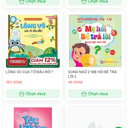
Chọn mua
Chọn mua
LÔNG VŨ CỦA TỚ ĐÂU RỒI ?
SONG NGỮ 2-MẸ HỎI BÉ TRẢ
LỜI 2
120.000đ
45.000đ
Chọn mua
Chọn mua