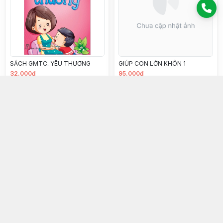
SÁCH GMTC. YÊU THƯƠNG
GIÚP CON LỚN KHÔN 1
32.000đ
95.000đ
Chọn mua
Chọn mua
THA THỨ
PHÁT TRIỂN IQ-BỒI DƯỠNG TƯ