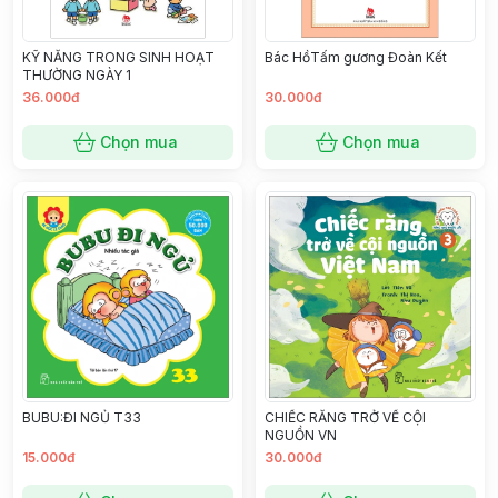
KỸ NĂNG TRONG SINH HOẠT
Bác HồTấm gương Đoàn Kết
THƯỜNG NGÀY 1
36.000đ
30.000đ
Chọn mua
Chọn mua
BUBU:ĐI NGỦ T33
CHIẾC RĂNG TRỞ VỀ CỘI
NGUỒN VN
15.000đ
30.000đ