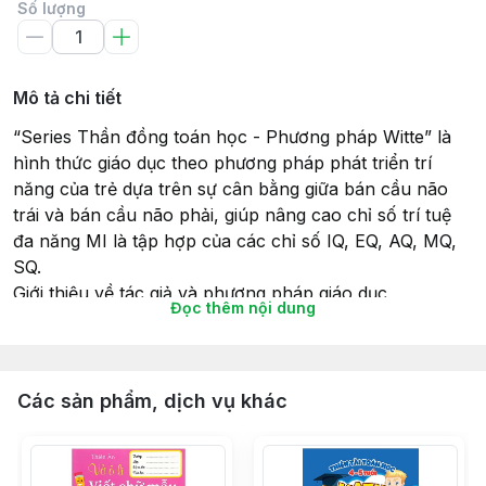
Số lượng
Mô tả chi tiết
“Series Thần đồng toán học - Phương pháp Witte” là
hình thức giáo dục theo phương pháp phát triển trí
năng của trẻ dựa trên sự cân bằng giữa bán cầu não
trái và bán cầu não phải, giúp nâng cao chỉ số trí tuệ
đa năng MI là tập hợp của các chỉ số IQ, EQ, AQ, MQ,
SQ.
Giới thiệu về tác giả và phương pháp giáo dục
Đọc thêm nội dung
Karl Witte là mục sư tại một miền quê ở Đức vào những
năm 1800. Ông có công trực tiếp nuôi dạy con trai
mình trở thành một thần đồng khi cậu bé đạt học vị
tiến sĩ triết học năm 13 tuổi và tiếp tục trở thành tiến sĩ
Các sản phẩm, dịch vụ khác
luật học khi lên 16.
Sống trong thời kì đề cao tính quan trọng của tài năng
bẩm sinh, Karl Witte cho rằng, tất cả tài năng của con