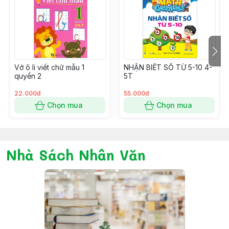
người sau khi sinh ra đều là kết quả của hoàn cảnh và
môi trường giáo dục, đồng thời sự giáo dục cho trẻ từ
khi sinh ra đến trước sáu tuổi rất quan trọng vì nó giúp
phát huy năng lực bẩm sinh không giới hạn của trẻ
nhỏ. Dù bố mẹ muốn dạy trẻ cách đọc tên và nhận
Vở ô li viết chữ mẫu 1
NHẬN BIẾT SỐ TỪ 5-10 4-
biết đồ vật, hay muốn đọc cho trẻ nghe những quyển
quyển 2
5T
truyện tranh thì điều quan trọng đầu tiên chính là khơi
gợi niềm hứng thú say mê của con với những chủ đề
22.000đ
55.000đ
đó, rồi sau đó mới có thể dạy dỗ trẻ được.
Chọn mua
Chọn mua
Nhà Sách Nhân Văn