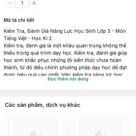
Mô tả chi tiết
Kiểm Tra, Đánh Giá Năng Lực Học Sinh Lớp 3 - Môn
Tiếng Việt - Học Kì 2
Kiểm tra, đánh giá là một khâu quan trọng không thể
thiếu trong quá trình dạy học. Kiểm tra, đánh giá giúp
học sinh khắc phục những lối kiến thức chưa hoàn
thành, từ đó điều chỉnh phương pháp dạy học để đạt
được hiệu quả cao nhất. Việc kiểm tra năng lực học
Đọc thêm nội dung
sinh lớp 3 giúp các em củng cố các kiến thức đã học
trong một giai đoạn thường được thể hiện bằng một bài
kiểm tra trình bày trên giấy. Tuỳ đối tượng học sinh mà
giáo viên có thể thiết kế các đề kiểm tra một cách phù
Các sản phẩm, dịch vụ khác
hợp nhằm phát triển năng lực cho học sinh một cách
tối đa.
Để giúp giáo viên cũng như các bậc phụ huynh có
thêm tài liệu hướng dẫn các em lớp 3 ôn tập trước khi