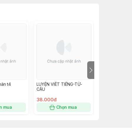
hân t4
LUYỆN VIẾT TIẾNG-TỪ-
LUYỆN VIẾT N
CÂU
38.000đ
38.000đ
n mua
Chọn mua
Chọn