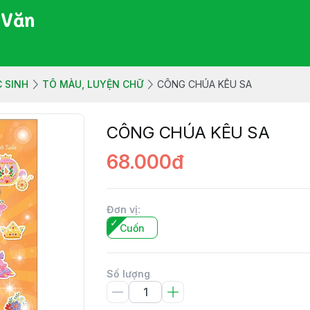
 Văn
 SINH
TÔ MÀU, LUYỆN CHỮ
CÔNG CHÚA KÊU SA
CÔNG CHÚA KÊU SA
68.000đ
Đơn vị
:
Cuốn
Số lượng