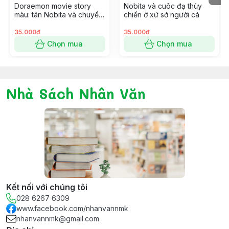
Doraemon movie story
Nobita và cuôc đạ thủy
màu: tân Nobita và chuyến
chiến ở xứ sở người cá
phiêu lưu vào xứ quỷ 7
dũng sĩ phép thuật
35.000đ
35.000đ
Chọn mua
Chọn mua
Nhà Sách Nhân Văn
Kết nối với chúng tôi
028 6267 6309
www.facebook.com/nhanvannmk
nhanvannmk@gmail.com